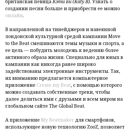
британская певица
Кэти Би (Katy
B
).
Узнать о
создании песни больше и приобрести ее можно
онлайн
.
В направленной на тинейджеров и навеянной
лондонской культурной средой кампании Move
to the Beat смешиваются темы музыки и спорта, а
ее цель — побудить молодежь к ведению более
активного образа жизни. Специально для юных в
кампании как никогда ранее широко
задействованы электронные инструменты. Так,
их вниманию предлагается компьютерное
приложение
Create my Beat
, с помощью которого
можно создавать собственные треки, чтобы
далее делиться ими с друзьями и всем миром на
глобальном сайте The Global Beat.
А приложение
My Beatmaker
для смартфонов,
использующее новую технологию ZooZ, позволяет