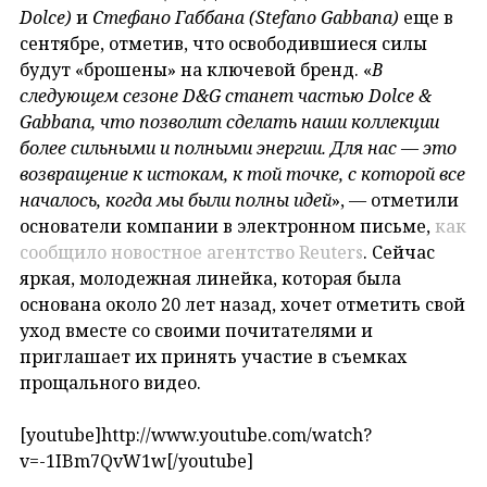
Dolce)
и
Стефано Габбана (Stefano Gabbana)
еще в
сентябре, отметив, что освободившиеся силы
будут «брошены» на ключевой бренд. «
В
следующем сезоне D&G станет частью Dolce &
Gabbana, что позволит сделать наши коллекции
более сильными и полными энергии. Для нас — это
возвращение к истокам, к той точке, с которой все
началось, когда мы были полны идей
», — отметили
основатели компании в электронном письме,
как
сообщило новостное агентство Reuters
. Сейчас
яркая, молодежная линейка, которая была
основана около 20 лет назад, хочет отметить свой
уход вместе со своими почитателями и
приглашает их принять участие в съемках
прощального видео.
[youtube]http://www.youtube.com/watch?
v=-1IBm7QvW1w[/youtube]