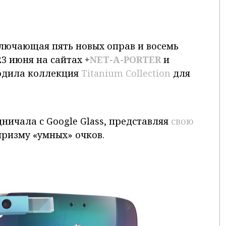
включающая пять новых оправ и восемь
3 июня на сайтах +
NET-A-PORTER
и
ходила коллекция
Titanium Collection
для
дничала с Google Glass, представляя
свою
призму «умных» очков.