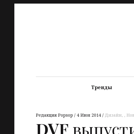
Тренды
Редакция Popsop
4 Июн 2014
Дизайн
,
Но
DVF
выпуст