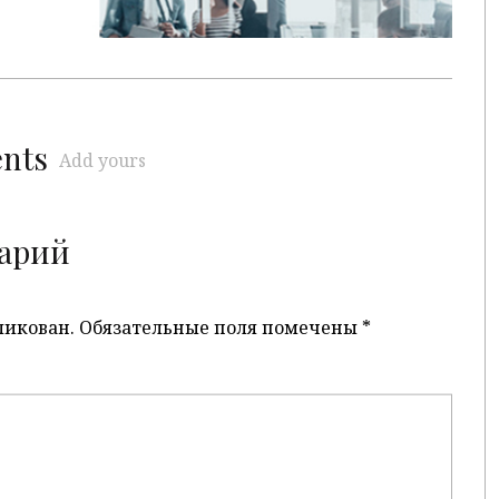
ents
Add yours
арий
ликован.
Обязательные поля помечены
*