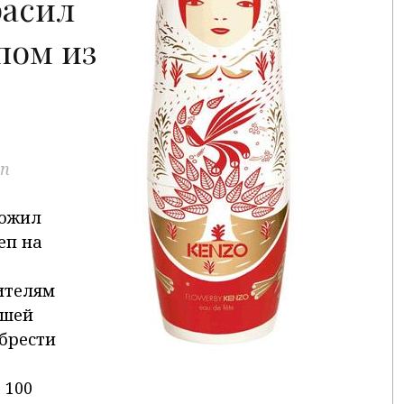
расил
пом из
п
ложил
еп на
ителям
ьшей
брести
 100