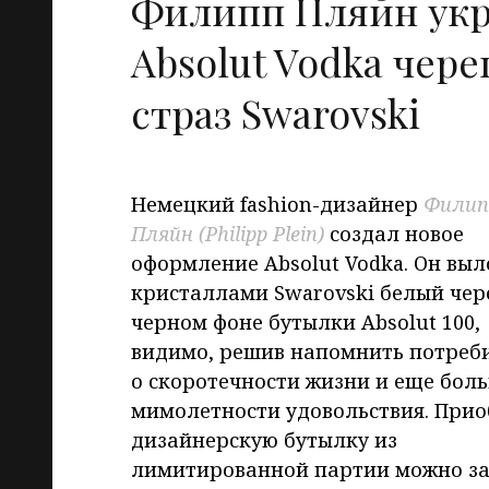
Филипп Пляйн ук
Absolut Vodka чере
страз Swarovski
Немецкий fashion-дизайнер
Филип
Пляйн (Philipp Plein)
создал новое
оформление Absolut Vodka. Он вы
кристаллами Swarovski белый чер
черном фоне бутылки Absolut 100,
видимо, решив напомнить потреб
о скоротечности жизни и еще бол
мимолетности удовольствия. Прио
дизайнерскую бутылку из
лимитированной партии можно за