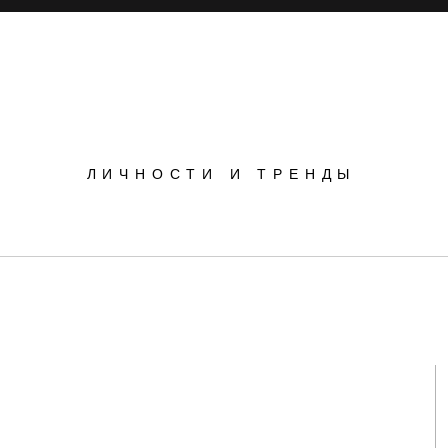
POPSOP
ЛИЧНОСТИ И ТРЕНДЫ
Инновации
Инсайты
Маркетинг
явил победетелей