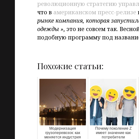
революционную стратегию управл
что в
американском пресс-релизе
рынке компания, которая запустил
одежды »
, это не совсем так. Весно
подобную программу под назван
Похожие статьи:
Модернизация
Почему поколение Z
грузоперевозок: как
имеет значение как
меняется индустрия
потребители