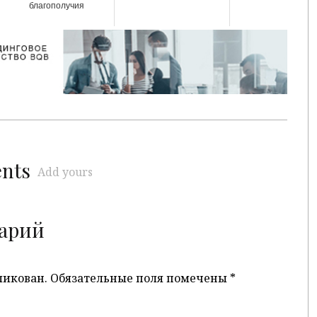
благополучия
ents
Add yours
арий
ликован.
Обязательные поля помечены
*