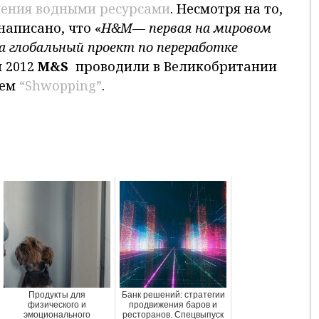
ения водными ресурсами
. Несмотря на то,
написано, что «
H&M— первая на мировом
а глобальный проект по переработке
й 2012
M
&
S
проводили в Великобритании
ием
“Shwopping”
.
Продукты для
Банк решений: стратегии
физического и
продвижения баров и
эмоционального
ресторанов. Спецвыпуск