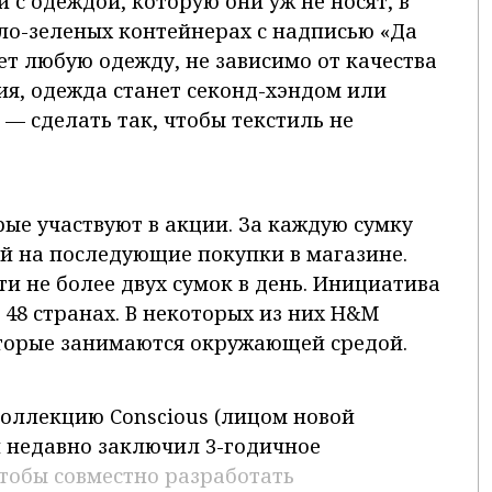
 с одеждой, которую они уж не носят, в
ело-зеленых контейнерах с надписью «Да
т любую одежду, не зависимо от качества
ния, одежда станет секонд-хэндом или
 — сделать так, чтобы текстиль не
ые участвуют в акции. За каждую сумку
ой на последующие покупки в магазине.
и не более двух сумок в день. Инициатива
 48 странах. В некоторых из них H&M
оторые занимаются окружающей средой.
оллекцию Conscious (лицом новой
и недавно заключил 3-годичное
чтобы совместно разработать