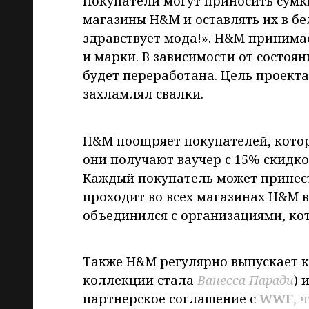
Покупатели могут приносить сумки
магазины H&M и оставлять их в б
здравствует мода!». H&M принимае
и марки. В зависимости от состоя
будет переработана. Цель проекта
захламлял свалки.
H&M поощряет покупателей, котор
они получают ваучер с 15% скидк
Каждый покупатель может принест
проходит во всех магазинах H&M в
объединился с организациями, к
Также H&M регулярно выпускает к
коллекции стала
Ванесса Паради
) 
партнерское соглашение с
WWF
, 