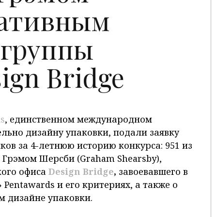
еативным
 группы
ign Bridge
s
, единственном международном
льно дизайну упаковки, подали заявку
ов за 4-летнюю историю конкурса: 951 из
с Грэмом Шерсби (Graham Shearsby),
кого офиса
Design Bridge
,
завоевавшего в
 Pentawards и его критериях, а также о
м дизайне упаковки.