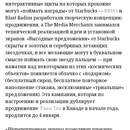
интерактивные щиты на которых прохожие
могут «поймать награды» от Starbucks —
BBDO
и
Blast Radius разработали творческую концепцию
продвижения, а The Media Merchants занимался
технической реализацией идеи и установкой
экранов. «Выгодные предложения» от Starbucks
скрыты в золотых и серебряных летающих
звездочках, и все желающие могут в буквальном
смысле поймать свою звезду пальцем — при
нажатии над некоторыми из этих «космических
объектов» появляется облачко с «подарком»
(бесплатный сироп, бесплатное повторное
наполнение стакана, эксклюзивные «триальные»
предложения). Эта кампания, которая по
настроению и реализации дублирует
продвижение
Tazo Tea
в Канаде в начале года,
продлится до 4 января.
«
Интерактивные экраны позволяют привлечь