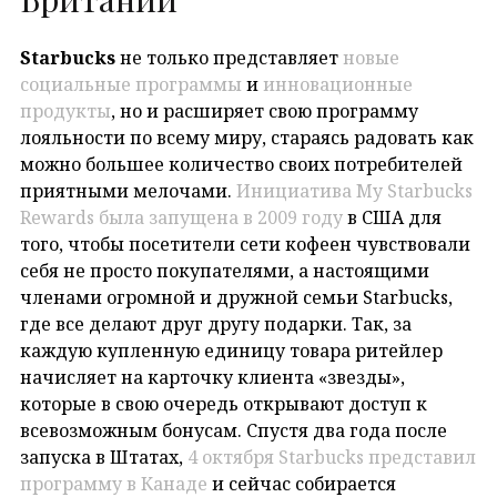
Starbucks
не только представляет
новые
социальные программы
и
инновационные
продукты
, но и расширяет свою программу
лояльности по всему миру, стараясь радовать как
можно большее количество своих потребителей
приятными мелочами.
Инициатива My Starbucks
Rewards была запущена в 2009 году
в США для
того, чтобы посетители сети кофеен чувствовали
себя не просто покупателями, а настоящими
членами огромной и дружной семьи Starbucks,
где все делают друг другу подарки. Так, за
каждую купленную единицу товара ритейлер
начисляет на карточку клиента «звезды»,
которые в свою очередь открывают доступ к
всевозможным бонусам. Спустя два года после
запуска в Штатах,
4 октября Starbucks представил
программу в Канаде
и сейчас собирается