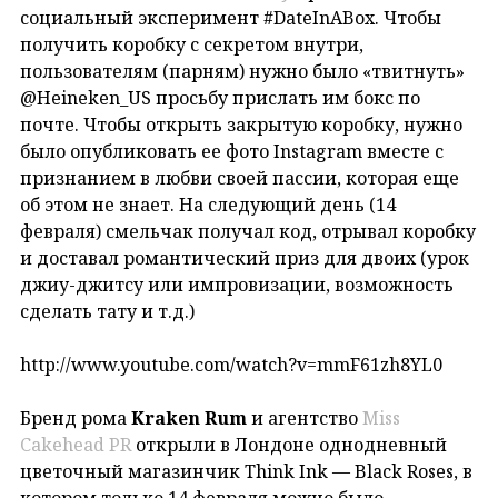
социальный эксперимент #DateInABox. Чтобы
получить коробку с секретом внутри,
пользователям (парням) нужно было «твитнуть»
@Heineken_US просьбу прислать им бокс по
почте. Чтобы открыть закрытую коробку, нужно
было опубликовать ее фото Instagram вместе с
признанием в любви своей пассии, которая еще
об этом не знает. На следующий день (14
февраля) смельчак получал код, отрывал коробку
и доставал романтический приз для двоих (урок
джиу-джитсу или импровизации, возможность
сделать тату и т.д.)
http://www.youtube.com/watch?v=mmF61zh8YL0
Бренд рома
Kraken Rum
и агентство
Miss
Cakehead PR
открыли в Лондоне однодневный
цветочный магазинчик Think Ink — Black Roses, в
котором только 14 февраля можно было