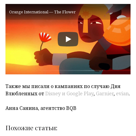
Orange International — The Flower
Также мы писали о кампаниях по случаю Дня
Влюбленных от
Disney и Google Play
,
Garnier
,
evian
.
Анна Санина, агентство BQB
Похожие статьи: