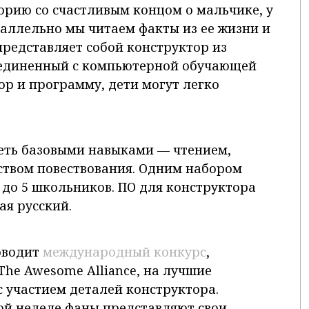
орию со счастливым концом о мальчике, у
раллельно мы читаем факты из ее жизни и
представляет собой конструктор из
ъединенный с компьютерной обучающей
ор и программу, дети могут легко
деть базовыми навыками — чтением,
ством повествования. Одним набором
 до 5 школьников. ПО для конструктора
ая русский.
оводит
международный конкурс
,
he Awesome Alliance, на лучшие
с участием деталей конструктора.
той неделе фаны представляют свои