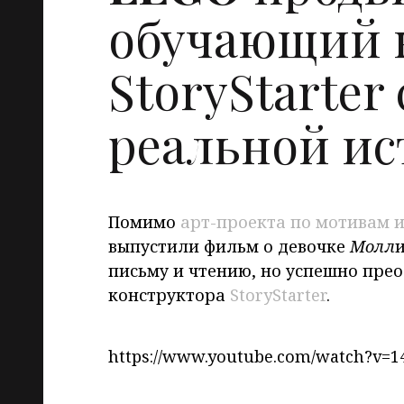
обучающий 
StoryStarte
реальной ис
Помимо
арт-проекта по мотивам 
выпустили фильм о девочке
Молл
письму и чтению, но успешно пре
конструктора
StoryStarter
.
https://www.youtube.com/watch?v=1