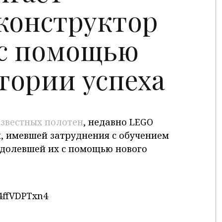
конструктор
r c помощью
тории успеха
известных полотен
, недавно LEGO
и, имевшей затруднения с обучением
одолевшей их с помощью нового
4ffVDPTxn4