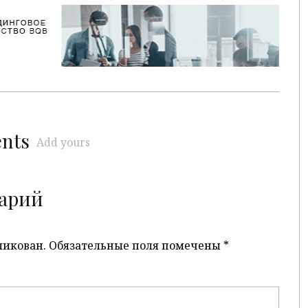
ents
Add yours
арий
ликован.
Обязательные поля помечены
*