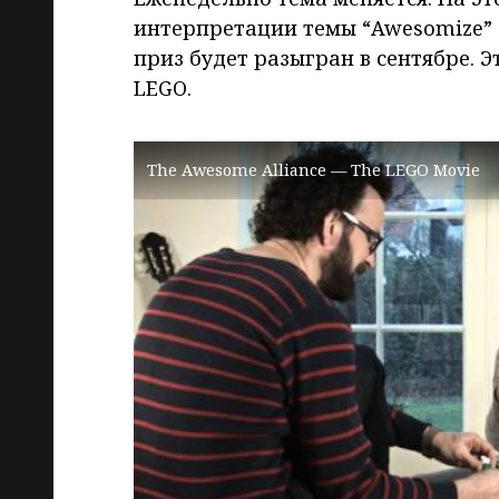
интерпретации темы “Awesomize” (
приз будет разыгран в сентябре. Э
LEGO.
The Awesome Alliance — The LEGO Movie