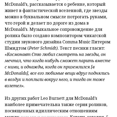
McDonald’s, рассказывается о ребенке, который
живет в фантастической вселенной, где звезды
можно в буквальном смысле потрогать руками,
что герой и делает по дороге из дома в
McDonald’s. Музыкальное сопровождение для
ролика было создано композитором чикагской
студии звукового дизайна Comma Music Питером
Шмидтом (
Peter
Schmidt).
Текст песнки гласит:
«Космонавт Стю любил смотреть на звезды, он
мечтал, что когда-нибудь сможет парить вместе
с ними, и однажды, когда он приземлился [в
McDonalds], все его любимые вещи вдруг поднялись
в воздух и поплыли вокруг него, и тогда он тоже
взлетел».
Из других работ Leo Burnett для McDonald’s
наиболее примечательна также серия роликов,
посвященных идиллическим отношениям
между
детьми и родителями
. Кстати, сегодня, 5