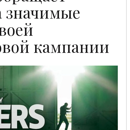
а значимые
воей
овой кампании