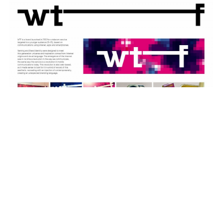
Фото: WTF, нажмите, чтобы увеличить
Британский мультимедийный портал и онлайн-
магазин
Monocle
объединился с
Comme des
Garçons
, чтобы создать несколько унисекс-
парфюмов. Первыми в серии стали ароматы