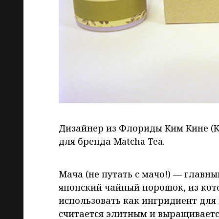
Дизайнер из Флориды Ким Кине (K
для бренда Matcha Tea.
Мача (не путать с мачо!) — главн
японский чайный порошок, из кот
использовать как ингридиент для 
считается элитным и выращивается