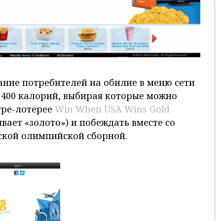
ние потребителей на обилие в меню сети
 400 калорий, выбирая которые можно
гре-лотерее
Win When USA Wins Gold
вает «золото») и побеждать вместе со
кой олимпийской сборной.