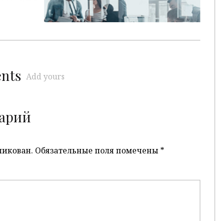
ents
Add yours
арий
ликован.
Обязательные поля помечены
*