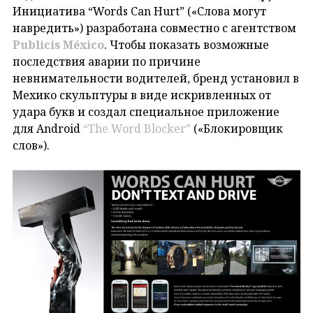
Инициатива “Words Can Hurt” («Слова могут
навредить») разработана совместно с агентством
Publicis
M
é
xico
. Чтобы показать возможные
последствия аварии по причине
невнимательности водителей, бренд установил в
Мехико скульптуры в виде искривленных от
удара букв и создал специальное приложение
для Android
“The Word Blocker”
(«Блокировщик
слов»).