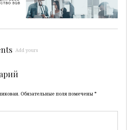
ents
Add yours
арий
ликован.
Обязательные поля помечены
*