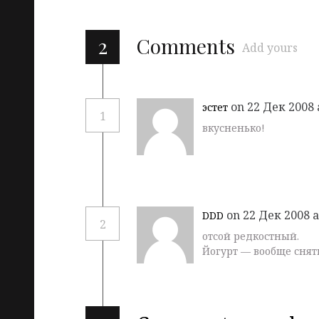
2
Comments
Add yours
on 22 Дек 2008 
эстет
1
вкусненько!
on 22 Дек 2008 a
DDD
2
отсой редкостный.
Йогурт — вообще снять