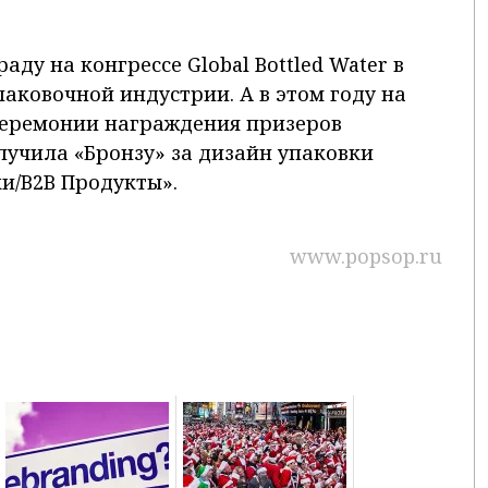
аду на конгрессе Global Bottled Water в
аковочной индустрии. А в этом году на
церемонии награждения призеров
олучила «Бронзу» за дизайн упаковки
ки/B2B Продукты».
www.popsop.ru