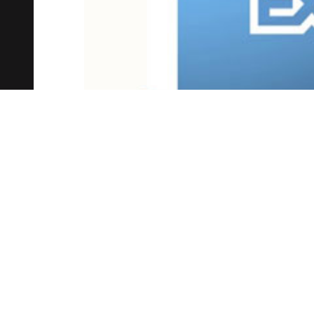
Директор трейдмарк-группы
Inte
McDonnell)
рассуждает
в блоге аге
торговой марки — символа R, от и
отказался недавно
Yahoo!
, но ко
другие уважаемые бренды — в том