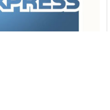
rbrand
Джером МакДоннелл (Jerome
нтства
о смысле и значении значка
спользования которого в своем логотипе
торый продолжают использовать многие
 числе и самым творческим образом.