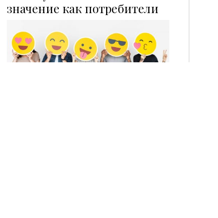
P
значение как потребители
При разработке новых продуктов
питания и напитков производителям
актуально смотреть в будущее, а
поколение Z — это будущее. […]
Праздничное безумие.
Рождественско-новогодний