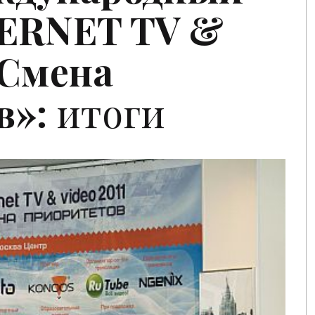
TERNET
TV
&
 Смена
в»:
итоги