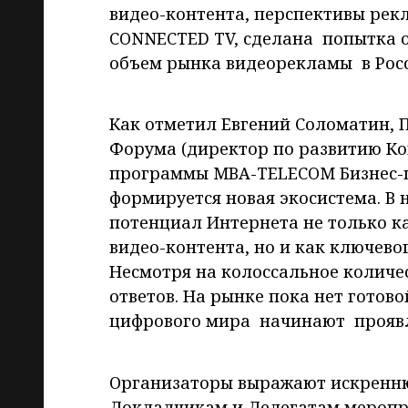
видео-контента, перспективы ре
CONNECTED TV, сделана попытка о
объем рынка видеорекламы в Росси
Как отметил Евгений Соломатин, 
Форума (директор по развитию Ко
программы MBA-TELECOM Бизнес-
формируется новая экосистема. В 
потенциал Интернета не только к
видео-контента, но и как ключев
Несмотря на колоссальное количес
ответов. На рынке пока нет готов
цифрового мира начинают проявл
Организаторы выражают искренню
Докладчикам и Делегатам меропри