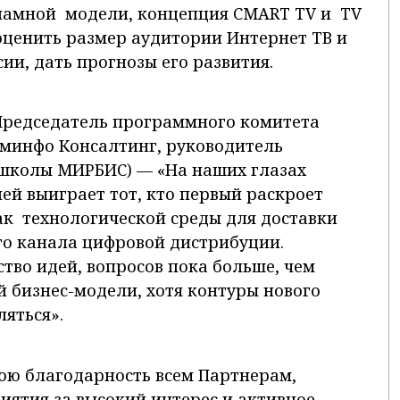
кламной модели, концепция CMART TV и TV
ценить размер аудитории Интернет ТВ и
и, дать прогнозы его развития.
Председатель программного комитета
минфо Консалтинг, руководитель
школы МИРБИС) — «На наших глазах
ней выиграет тот, кто первый раскроет
ак технологической среды для доставки
ого канала цифровой дистрибуции.
тво идей, вопросов пока больше, чем
ой бизнес-модели, хотя контуры нового
яться».
ю благодарность всем Партнерам,
ятия за высокий интерес и активное