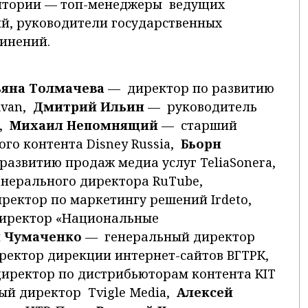
дитории — топ-менеджеры ведущих
й, руководители государственных
инений.
ьяна Толмачева
— директор по развитию
livan,
Дмитрий Ильин
— руководитель
n,
Михаил Непомнящий
— старший
го контента Disney Russia,
Бьорн
развитию продаж медиа услуг TeliaSonera,
енерального директора RuTube,
ектор по маркетингу решений Irdeto,
иректор «Национальные
 Чумаченко
— генеральный директор
ектор дирекции интернет-сайтов ВГТРК,
ректор по дистрибьюторам контента KIT
й директор Tvigle Media,
Алексей