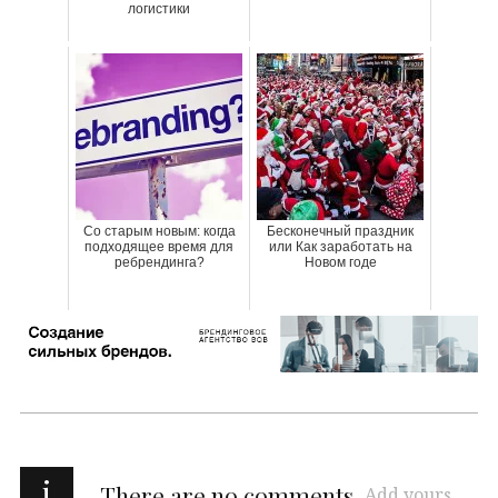
логистики
Со старым новым: когда
Бесконечный праздник
подходящее время для
или Как заработать на
ребрендинга?
Новом годе
i
There are no comments
Add yours