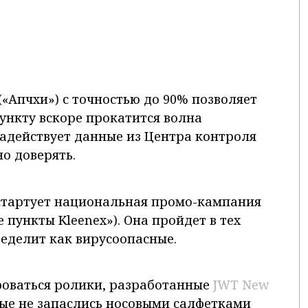
(«Апчхи») с точностью до 90% позволяет
ункту вскоре прокатится волна
задействует данные из Центра контроля
но доверять.
о стартует национальная промо-кампания
е пункты Kleenex»). Она пройдет в тех
ределит как вирусоопасные.
роваться ролики, разработанные
JWT New
рые не запаслись носовыми салфетками