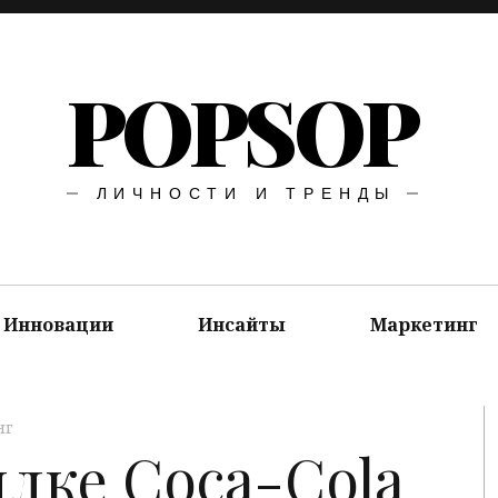
POPSOP
ЛИЧНОСТИ И ТРЕНДЫ
Инновации
Инсайты
Маркетинг
нг
ылке Coca-Cola