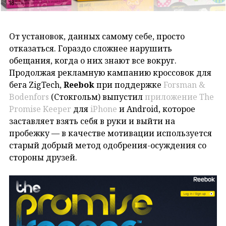
От установок, данных самому себе, просто
отказаться. Гораздо сложнее нарушить
обещания, когда о них знают все вокруг.
Продолжая рекламную кампанию кроссовок для
бега
ZigTech,
Reebok
при поддержке
Forsman &
Bodenfors
(Стокгольм) выпустил
приложение The
Promise Keeper
для
iPhone
и Android, которое
заставляет взять себя в руки и выйти на
пробежку — в качестве мотивации используется
старый добрый метод одобрения-осуждения со
стороны друзей.