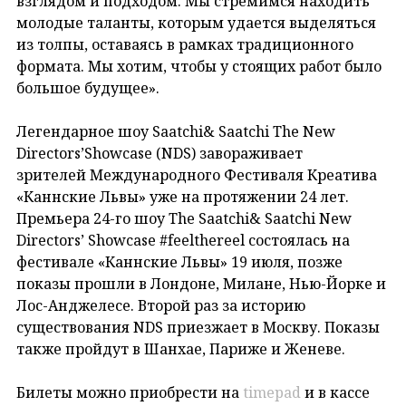
взглядом и подходом. Мы стремимся находить
молодые таланты, которым удается выделяться
из толпы, оставаясь в рамках традиционного
формата. Мы хотим, чтобы у стоящих работ было
большое будущее».
Легендарное шоу Saatchi& Saatchi The New
Directors’Showcase (NDS) завораживает
зрителей Международного Фестиваля Креатива
«Каннские Львы» уже на протяжении 24 лет.
Премьера 24-го шоу The Saatchi& Saatchi New
Directors’ Showcase #feelthereel состоялась на
фестивале «Каннские Львы» 19 июля, позже
показы прошли в Лондоне, Милане, Нью-Йорке и
Лос-Анджелесе. Второй раз за историю
существования NDS приезжает в Москву. Показы
также пройдут в Шанхае, Париже и Женеве.
Билеты можно приобрести на
timepad
и в кассе