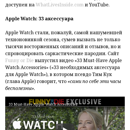
доступен на
WhatLivesInside.com
и YouTube.
Apple Watch: 33 аксессуара
Apple Watch стали, пожалуй, самой нашумевшей
техноновинкой сезона, сумев вызвать не только
тысячи восторженных описаний и отзывов, но и
спровоцировать саркастические пародии. Сайт
Funny or Die
выпустил видео «33 Must-Have Apple
Watch Accessories» («33 необходимых аксессуара
для Apple Watch»), в котором псевдо Тим Кук
(глава Apple) говорит, что
«сами по себе эти часы
бесполезны».
33 Must-Have Apple Watch Accessories