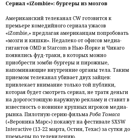
Сериал «iZombie»: бургеры из мозгов
Американский телеканал CW готовится к
премьере комедийного сериала ужасов
«iZombie,» предлагая американцам попробовать
«мозги и кишки». Недалеко от офисов медиа-
гигантов OMD и Starcom в Нью-Йорке и Чикаго
появились фуд-траки, в которых можно
приобрести зомби-бургеры и пирожные,
напоминающие внутренние органы тела. Таким
приемом телеканал убивает двух зайцев:
привлекает внимание только той публики,
которая будет смотреть сериал, не тратя деньги
на дорогостоящую наружную рекламу и ставит в
известность о новинке крупных игроков медиа-
рынка. Пилотную серию фильма
Роба Томаса
(«Вероника Марс») покажут на фестивале SXSW
Interactive (13-22 марта, Остин, Техас) за сутки до
премьеры по телевидению.