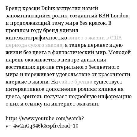
Бренд краски Dulux выпустил новый
запоминающийся ролик, созданный BBH London,
и продолжающий тему мира без красок. В
прошлом году бренд удивил
кинематографичностью
видео о жизни в США
периода сухого закона
, а теперь перенес идею
жизни без цвета в фантастический мир. Молодой
парень оказывается в центре движения
восставших против стерильного бесцветного
мира и переживает удовольствие от красочности
впервые в жизни. На
сайте бренда
существует
интерактивное дополнение ролика: кликая на
цвета, зритель получает подробную информацию
о них и ссылку на интернет-магазин.
https://www.youtube.com/watch?
v=_4w2nGq646k&spfreload=10