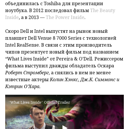
объединилась с Toshiba для презентации
ноутбука. В 2012 последовал фильм
The Beauty
Inside
, а в 2013 —
The Power Inside
.
Скоро Dell и Intel выпустят на рынок новый
планшет Dell Venue 8 7000 Series с технологией
Intel RealSense. В связи с этим производитель
чипов презентует новый фильм под названием
“What Lives Inside” от Pereira & O’Dell. Режиссером
фильма выступил дважды обладатель Оскара
Роберт Стромберг
, а снялись в нем не менее
известные актеры
Колин Хэнкс, Дж.К. Симмонс и
Кэтрин О’Хара.
“What Lives Inside” Official Trailer