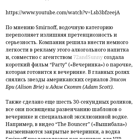
https://www.youtube.com/watch?v=Lsb3bfzeejA
По мнению Smirnoff, водочную категорию
переполняет излишняя претенциозность и
серьезность. Компания решила внести немного
легкости в рекламу этого алкогольного напитка
и, совместно с агентством
72andSunny
создала
короткий фильм “Party” («Вечеринка») о парочке,
которая готовится к вечеринке. В главных ролях
снялись звезды американских сериалов
Элисон
Бри (Alison Brie) и Адам Скотт (Adam Scott).
Также сделано еще шесть 30-секундных роликов,
все они посвящены развенчанию шаблонов о
вечеринке и специальной эксклюзивной водке.
Например, в видео “The Bouncer” («Вышибала»)
высмеиваются закрытые вечеринки, а водка
Smirnoff представляется как напиток для VIP-