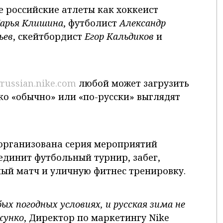
е российские атлеты как хоккеист
арья Клишина
, футболист
Александр
ьев
, скейтбордист
Егор Кальдиков
и
yrussian.nike.com
любой может загрузить
ко «обычно» или «по-русски» выглядят
 организована серия мероприятий
единит футбольный турнир, забег,
ный матч и уличную фитнес тренировку.
х погодных условиях, и русская зима не
жунко
, Директор по маркетингу Nike