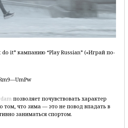
do it” кампанию “Play Russian” («Играй по-
=RzRm9—UmPw
rdam
позволяет почувствовать характер
 том, что зима — это не повод впадать в
ктивно заниматься спортом.