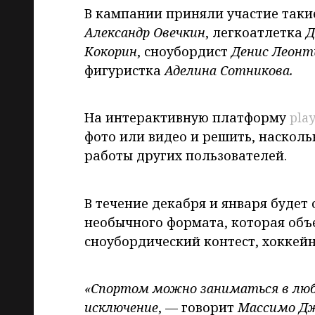
В кампании приняли участие таки
Александр Овечкин
, легкоатлетка
Д
Кокорин
, сноубордист
Денис Леонт
фигуристка
Аделина Сотникова.
На интерактивную платформу
pla
фото или видео и решить, насколь
работы других пользователей.
В течение декабря и января будет
необычного формата, которая объ
сноубордический контест, хоккей
«Спортом можно заниматься в любы
исключение
, — говорит
Массимо Д