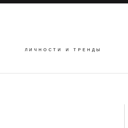
POPSOP
ЛИЧНОСТИ И ТРЕНДЫ
Инновации
Инсайты
Маркетинг
вости
расставляет