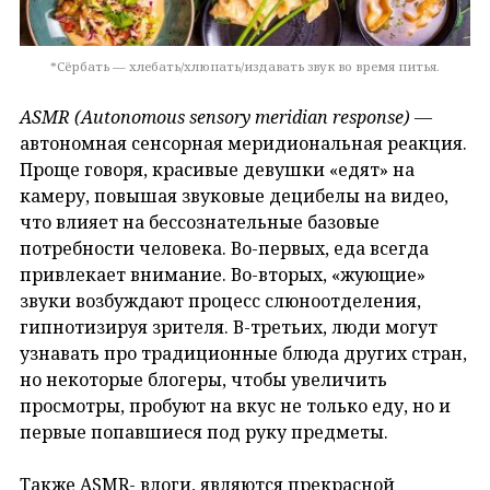
*Сёрбать — хлебать/хлюпать/издавать звук во время питья.
ASMR
(
Autonomous
sensory
meridian
response
)
—
автономная сенсорная меридиональная реакция.
Проще говоря, красивые девушки «едят» на
камеру, повышая звуковые децибелы на видео,
что влияет на бессознательные базовые
потребности человека. Во-первых, еда всегда
привлекает внимание. Во-вторых, «жующие»
звуки возбуждают процесс слюноотделения,
гипнотизируя зрителя. В-третьих, люди могут
узнавать про традиционные блюда других стран,
но некоторые блогеры, чтобы увеличить
просмотры, пробуют на вкус не только еду, но и
первые попавшиеся под руку предметы.
Также ASMR- влоги, являются прекрасной