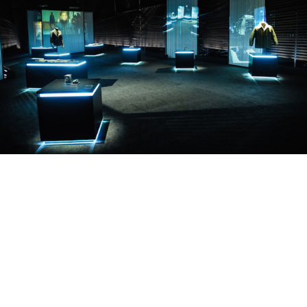
Diesel, один из самых провокационных брендов одежды в
мире, никогда не переставал удивлять пресыщенную
публику странными и шокирующими рекламными
кампаниями.
В 2013 году арт-директором компании стал
Никола
Формичетти (Nicola Formichetti)
, успевший
посотрудничать с такими брендами как Muglier, Uniqlo,