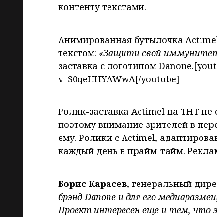
контенту текстами.
Анимированная бутылочка Actimel
текстом:
«Защити свой иммунитет 
заставка с логотипом Danone.[yout
v=S0qeHHYAWwA[/youtube]
Ролик-заставка Actimel на ТНТ не
поэтому внимание зрителей в пер
ему. Ролики с Actimel, адаптиро
каждый день в прайм-тайм. Рекла
Борис Карасев
, генеральный дир
брэнд Danone и для его медиаразм
Проект интересен еще и тем, что 