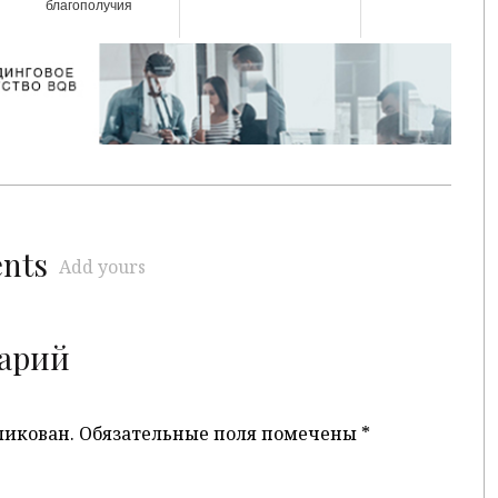
благополучия
ents
Add yours
арий
ликован.
Обязательные поля помечены
*