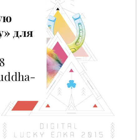
ую
у» для
8
Buddha-