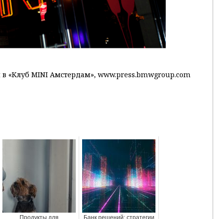
 в «Клуб MINI Амстердам», www.press.bmwgroup.com
Продукты для
Банк решений: стратегии