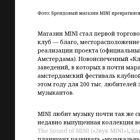
Фото: Брендовый магазин MINI превратился
Магазин MINI стал первой торгово
клуб — благо, месторасположение
реализации проекта (официальный
Амстердама). Новоиспеченный «Кл
заведений, в которых в почти ма
амстердамский фестиваль клубной
этом году для 200 тыс. любителей
музыкантов.
MINI любит музыку почти так же с
недавно выпущенная коллекция ве
The Sound of MINI («Звук MINI»)
.
Ка
планирует развивать «музыкальны