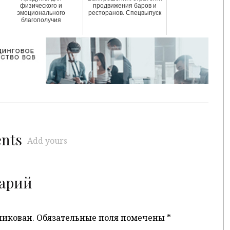
физического и
продвижения баров и
эмоционального
ресторанов. Спецвыпуск
благополучия
ents
Add yours
арий
ликован.
Обязательные поля помечены
*