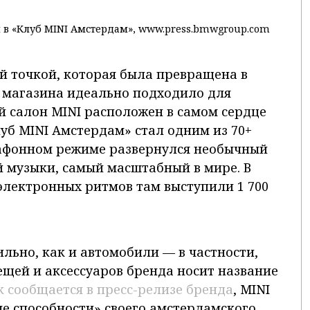
 в «Клуб MINI Амстердам», www.press.bmwgroup.com
й точкой, которая была превращена в
 магазина идеально подходило для
 салон MINI расположен в самом сердце
уб MINI Амстердам» стал одним из 70+
рафонном режиме развернулся необычный
 музыки, самый масштабный в мире. В
 электронных ритмов там выступили 1 700
ильно, как и автомобили — в частности,
щей и аксессуаров бренда носит название
к сообщается в пресс-релизе бренда
, MINI
е способности» своего амстердамского