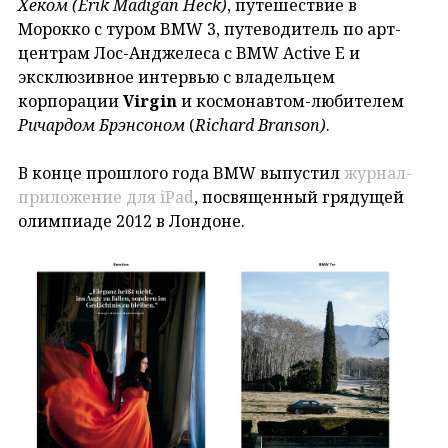
Хеком (Erik
Madigan
Hec
k
)
, путешествие в
Морокко с туром BMW 3, путеводитель по арт-
центрам Лос-Анджелеса с BMW Active E и
эксклюзивное интервью с владельцем
корпорации
Virgin
и космонавтом-любителем
Ричардом Брэнсоном
(
Richard
Branson
)
.
В конце прошлого года BMW выпустил
журнал-
приложение для iPad
, посвященный грядущей
олимпиаде 2012 в Лондоне.