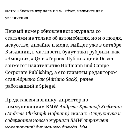
Фото: Обложка журнала BMW Driven, нажмите для
увеличения
Первый номер обновленного журнала со
статьями не только об автомобилях, но и о людях,
искусстве, дизайне и моде, выйдет уже в октябре.
В издании, в частности, будут таки рубрики, как
«Эмоции», «IQ» и «Герои». Публикацией Driven
займется издательство Hoffmann und Campe
Corporate Publishing, а его главным редактором
стал
Адриано Сак (Adriano
Sack
)
, ранее
работавший в Spiegel.
Представляя новинку, директор по
коммуникациям BMW
Андреас-Кристоф Хофманн
(Andreas
-Christoph
Hofmann
)
сказал:
«Структура и
содержание нового журнала BMW
отражает
новаторский дух нашего бренда. Мы