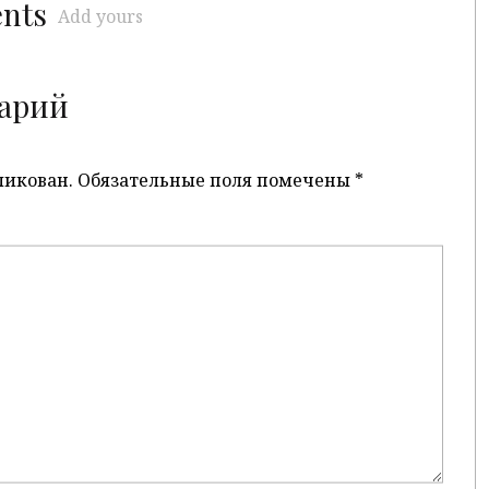
ents
Add yours
арий
ликован.
Обязательные поля помечены
*