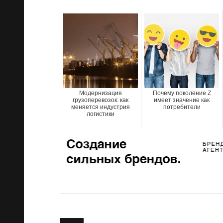
Модернизация
Почему поколение Z
грузоперевозок: как
имеет значение как
меняется индустрия
потребители
логистики