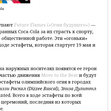
la
тупают
Future Flames («Огни будущего»)
—
ранных Coca-Cola
за их страсть к спорту,
 общественной работе. Эти «огоньки»
оде эстафеты, которая стартует 19 мая и
на наружных носителях появятся ее герои
 частью движения
Move to the Beat
и будут
эстафеты олимпийского огня в городах
иззи Раскал (Dizzee
Rascal
)
,
Элиза Дулиттл
ted. Всего в ходе эстафеты по всей
 церемоний, последняя из которых
е.