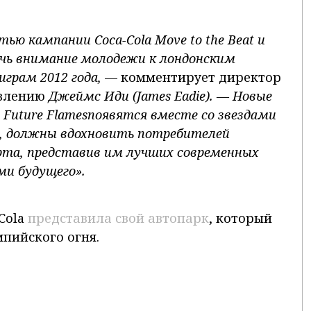
стью кампании Coca
-Cola
Move
to
the
Beat
и
ечь внимание молодежи к лондонским
грам 2012 года,
— комментирует директор
авлению
Джеймс Иди (James
Eadie
). — Новые
 Future
Flames
появятся вместе со звездами
, должны вдохновить потребителей
рта, представив им лучших современных
ми будущего».
Cola
представила свой автопарк
, который
пийского огня.