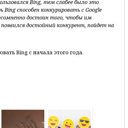
пользовался Bing
, тем слабее было это
рь
Bing
способен конкурировать с Google
несомненно достоин того, чтобы им
le появился достойный конкурент, пойдет на
вать Bing c начала этого года.