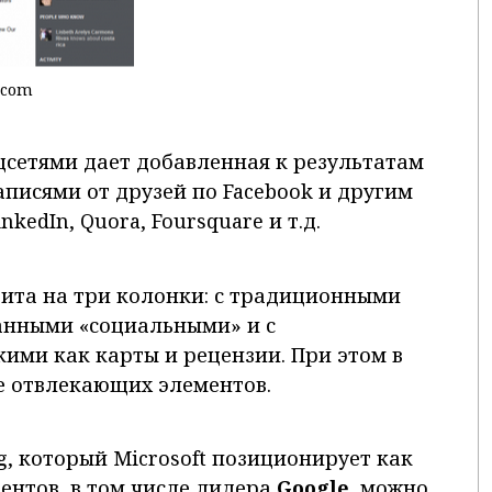
.com
сетями дает добавленная к результатам
писями от друзей по Facebook и другим
kedIn, Quora, Foursquare и т.д.
ита на три колонки: с традиционными
анными «социальными» и с
ими как карты и рецензии. При этом в
е отвлекающих элементов.
, который Microsoft позиционирует как
ентов, в том числе лидера
Google
, можно