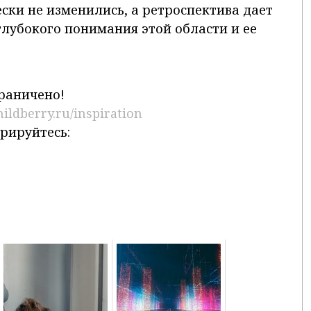
ски не изменились, а ретроспектива дает
глубокого понимания этой области и ее
граничено!
ildberry.ru/inspiration
трируйтесь: