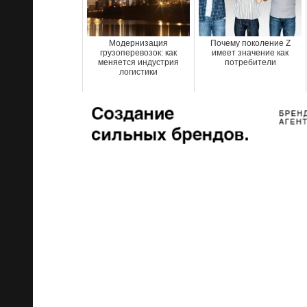
Модернизация
Почему поколение Z
грузоперевозок: как
имеет значение как
меняется индустрия
потребители
логистики