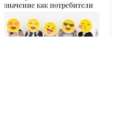
P
значение как потребители
При разработке новых продуктов
питания и напитков производителям
актуально смотреть в будущее, а
поколение Z — это будущее. […]
Праздничное безумие.
Рождественско-новогодний