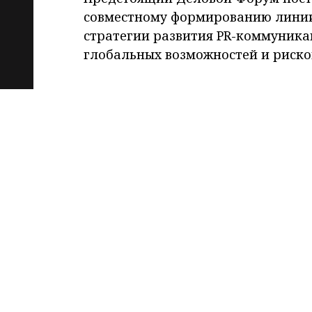
совместному формированию линии
стратегии развития PR-коммуника
глобальных возможностей и риско
Новый формат коммуникаций в бы
на основе имеющегося богатого о
разработок и исследований в обл
ситуации и перспектив развития б
направлениях:
• Управление корпоративной ре
• Social Media коммуникации в ф
• Формирование восприятия брен
К формированию генеральной ли