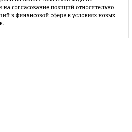
 на согласование позиций относительно
ций в финансовой сфере в условиях новых
в.
строменяющемся мире должен строиться
пыта компаний и на базе новейших
асти коммуникаций. Анализ нынешней
удет осуществляться в трех основных
путацией
инансовой сфере
да посредством PR-коммуникаций
нии приглашены представители ведущих