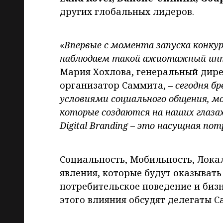
других глобальных лидеров.
«
Впервые с момента запуска конкурс
наблюдаем такой ажиотажный инте
Мария Хохлова, генеральный дир
организатор Саммита, –
сегодня б
условиями социального общения, м
которые создаются на наших глаза
Digital Branding
–
это насущная потр
Социальность, Мобильность, Локал
явления, которые будут оказыват
потребительское поведение и биз
этого влияния обсудят делегаты С