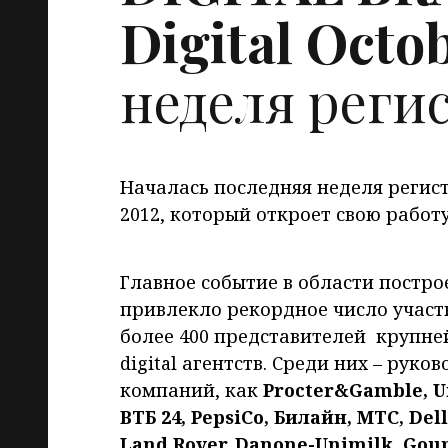
Digital Octo
неделя реги
Началась последняя неделя регист
2012, который откроет свою работу 
Главное событие в области построе
привлекло рекордное число участ
более 400 представителей крупн
digital агентств. Среди них – рук
компаний, как
Procter&Gamble, Un
ВТБ 24, PepsiCo, Билайн, МТС, Dell
Land Rover, Danone-Unimilk, Goup