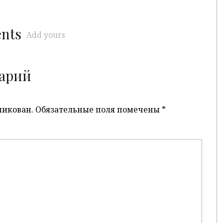
ents
Add yours
арий
ликован.
Обязательные поля помечены
*