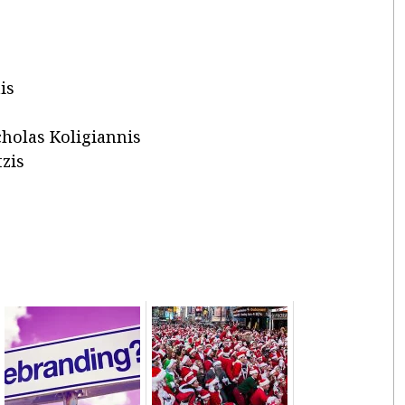
is
cholas Koligiannis
tzis