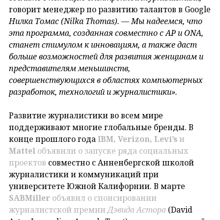
говорит менеджер по развитию талантов в Google
Нилка Томас (
Nilka
Thomas).
—
Мы надеемся, что
эта программа, созданная совместно с
AP и
ONA,
станет стимулом к инновациям, а также даст
больше возможностей для развития женщинам и
представителям меньшинств,
совершенствующихся в областях компьютерных
разработок, технологий и журналистики».
Развитие журналистики во всем мире
поддерживают многие глобальные бренды. В
конце прошлого года
IBM, Verizon, Levi’s
и
Mattel
объявили о запуске ряда социальных
проектов
совместно с Анненбергской школой
журналистики и коммуникаций при
университете Южной Калифорнии. В марте
SABMiller
объявил о спонсировании
журналистской премии
Дэвида Астора
(David