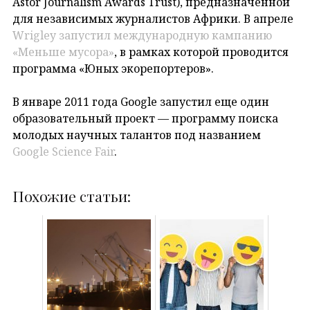
Astor Journalism Awards Trust), предназначенной
для независимых журналистов Африки. В апреле
Wrigley запустил международную кампанию
«Меньше мусора»
, в рамках которой проводится
программа «Юных экорепортеров».
В январе 2011 года Google запустил еще один
образовательный проект — программу поиска
молодых научных талантов под названием
Google Science Fair
.
Похожие статьи: