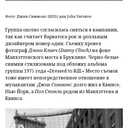
Фото: Джин Симмонс (KISS) для John Varvatos
Группа охотно согласилась сняться в кампании,
так как считает Варватоса рок-н-ролльным
дизайнером номер один. Съемку провел
фотограф
Дэнни Клинч (Danny Clinch)
на фоне
Манхэттенского моста в Бруклине. Черно-белые
снимки стилизованы под обложку альбома
группы 1975 года «Dressed to Kill.» Место съемок
тоже имеет непосредственное отношение к
музыкантам:
Джин Симмонс
долго жил в Квинсе,
Нью-Йорк, а
Пол Стэнли
родом из Манхэттена и
Квинса.