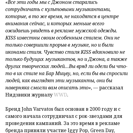
«Все эти годы мы с Джоном старались
сотрудничать с культовыми музыкантами,
которые, в то же время, не находятся в центре
внимания сейчас, и которых меньше всего
ожидаешь увидеть в рекламе мужской одежды.
KISS известны своим особенным стилем. Они не
только совершили прорыв в музыке, но и были
иконами стиля. Чувство стиля KISS вдохновило не
только будущих музыкантов, но и Джона, а также
других творческих людей…Вы вряд ли одели бы что-
то в их стиле на Бар Мицву, но, если бы вы спросили
людей, как выглядят эти музыканты, они бы
наверняка смогли вам описать это»
, — рассказал
Нидзвики журналу
WWD
.
Бренд John Varvatos был основан в 2000 году и с
самого начала сотрудничал с рок-звездами для
проведения кампаний. За это время в рекламе
бренда приняли участие Iggy Pop, Green Day,