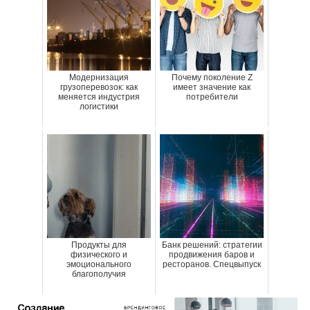
Модернизация
Почему поколение Z
грузоперевозок: как
имеет значение как
меняется индустрия
потребители
логистики
Продукты для
Банк решений: стратегии
физического и
продвижения баров и
эмоционального
ресторанов. Спецвыпуск
благополучия