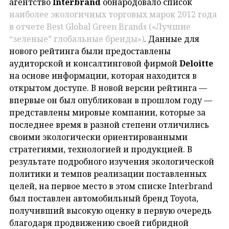
агентство
Interbrand
обнародовало список
наиболее экологичных торговых марок 2012 года
в отчете Best Global Green Brands («Лучшие
“зеленые” глобальные бренды»)
. Данные для
нового рейтинга были предоставлены
аудиторской и консалтинговой фирмой
Deloitte
на основе информации, которая находится в
открытом доступе. В новой версии рейтинга —
впервые он был опубликован в прошлом году —
представлены мировые компании, которые за
последнее время в разной степени отличились
своими экологически ориентированными
стратегиями, технологией и продукцией. В
результате подробного изучения экологической
политики и темпов реализации поставленных
целей, на первое место в этом списке Interbrand
был поставлен автомобильный бренд Toyota,
получивший высокую оценку в первую очередь
благодаря продвижению своей гибридной