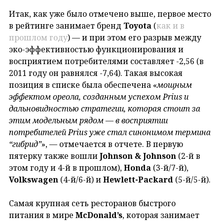
Итак, как уже было отмечено выше, первое место
в рейтинге занимает бренд
Toyota
(
как и в
прошлом году
) — и при этом его разрыв между
эко-эффективностью функционирования и
восприятием потребителями составляет -2,56 (в
2011 году он равнялся -7,64). Такая высокая
позиция в списке была обеспечена «
мощным
эффектом ореола, созданным успехом Prius и
дальновидностью стратегии, которая стоит за
этим модельным рядом — в восприятии
потребителей Prius уже стал синонимом термина
“гибрид”
», — отмечается в отчете. В первую
пятерку также вошли
Johnson & Johnson
(2-й в
этом году и 4-й в прошлом),
Honda
(3-й/7-й),
Volkswagen
(4-й/6-й) и
Hewlett-Packard
(5-й/5-й).
Самая крупная сеть ресторанов быстрого
питания в мире
McDonald’s
, которая занимает