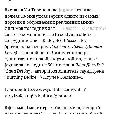
Вчера на YouTube-канале
Jaguar
появилась
полная 13-минутная версия одного из самых
дорогих и обсуждаемых рекламных мини-
фильмов последних лет —
«Desire» («Желание»)
,
снятого компанией The Brooklyn Brothers в
сотрудничестве с Ridley Scott Associates, с
британским актером
Дэмиеном Льюис (Damian
Lewis)
в главной роли
.
Лицом спорткара,
единственной новой спортивной модели от
Jaguar за последние 50 лет, стала
Лана Дель Рэй
(Lana Del Rey),
автор и исполнитель саундтрека
«Burning Desire» («Жгучее Желание»).
[youtube]http://www.youtube.com/watch?
v=eylRo0p1nq0&feature[/youtube]
В фильме Льюис играет бизнесмена, который
перегоняет новый F-Type Jaguar по чилийской