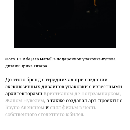
Фото. L’OR de Jean Martell в подарочной упаковке-куполе,
дизайн Эрика Гизара
До этого бренд сотрудничал при создании
эксклюзивных дизайнов упаковки с известными
архитекторами
Кристианом де Потрзампарком
,
Жаном Нувелем
, а также создавал арт-проекты c
Бруно Авейяном
и
снял фильм в честь
собственного столетнего юбилея
.