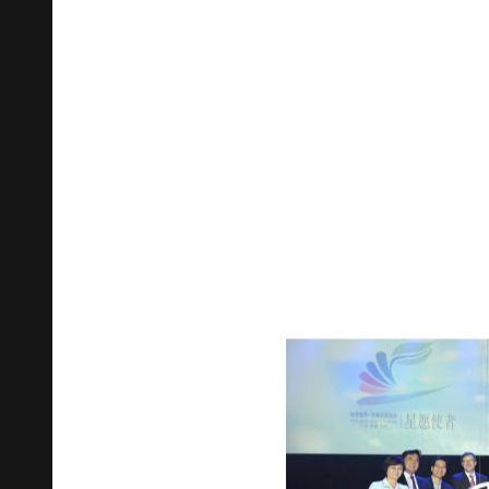
социальную 
Китае
В июне прошлого года
Daimler
Me
за пределами Германии благотвор
Fund отметил в Пекине первую год