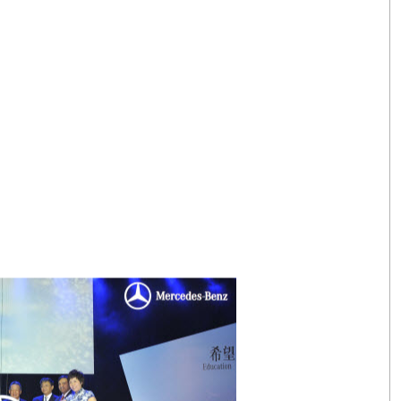
деятельность в
rcedes-Benz
основал в Китае крупнейший
ительный фонд. 1 июля Mercedes-Benz Star
овщину своей работы на китайской земле.