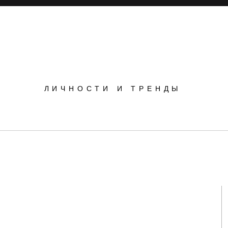
POPSOP
ЛИЧНОСТИ И ТРЕНДЫ
Инновации
Инсайты
Маркетинг
nz развивает