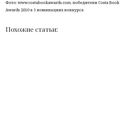
Фото: www.costabookawards.com, победители Costa Book
Awards 2010 в 5 номинациях конкурса
Похожие статьи:
Модернизация
Почему поколение Z
грузоперевозок: как
имеет значение как
меняется индустрия
потребители
логистики